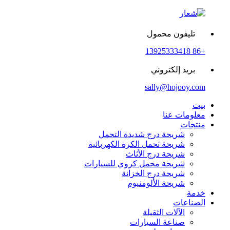
تليفون محمول
+86 13925333418
بريد إلكتروني
sally@hojooy.com
بيت
معلومات عنا
منتجات
شريحة درج شديدة التحمل
شريحة تحمل الكرة الكهربائية
شريحة درج الأثاث
شريحة محمل كروي للسيارات
شريحة درج الخزانة
شريحة الألومنيوم
خدمة
الصناعات
الآلات الثقيلة
صناعة السيارات