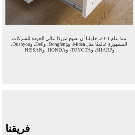
منذ عام 2011، حاولنا أن نصبح موردًا عالي الجودة للشركات
المشهورة عالميًا مثل Midea، وDongfeng، وDell، وQuanyou،
وSHARP، وTOYOTA، وHONDA، وNISSAN.
فريقنا