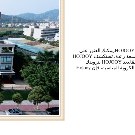
تقدم هذه الصفحة الشركة المصنعة للشرائح ذات المحامل الكروية - HOJOOY.يمكنك العثور على
الأسرار وراء دقة الشريحة الكروية والمتانة والأداء الفائق.كشركة مصنعة رائدة، تستكشف HOJOOY
الجوانب الأساسية للشرائح الحاملة للكرة.سواء كنت مهندسًا أو مصممًا.يعد HOJOOY بتزويدك
بالمعرفة اللازمة.عند اختيار الشركة المصنعة للشرائح ذات المحامل الكروية المناسبة، فإن Hojooy