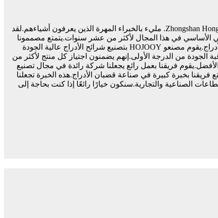
فريقنا Zhongshan Hongju Metal Products Co., Ltd. مليء بالخبراء المهرة الذين يعرفون أشياءهم.لقد
ني الأساسي في هذا المجال لأكثر من عشر سنوات.يتمتع مصممونا
بخبرة 25 عامًا في مجال شرائح الأدراج.يقوم مصنعو HOJOOY بتصنيع شرائح الأدراج عالية الجودة
يق مراقبة الجودة من الدرجة الأولى.إنهم يضمنون اجتياز كل منتج لأكثر من
أنه الأفضل.يقوم فريقنا بعمل رائع يجعلنا شركة رائدة في مجال تصنيع
ع فريقنا بخبرة كبيرة في صناعة قضبان الأدراج.هذه الخبرة تجعلنا
ات الصناعية والتجارية.سنكون خيارًا رائعًا إذا كنت بحاجة إلى