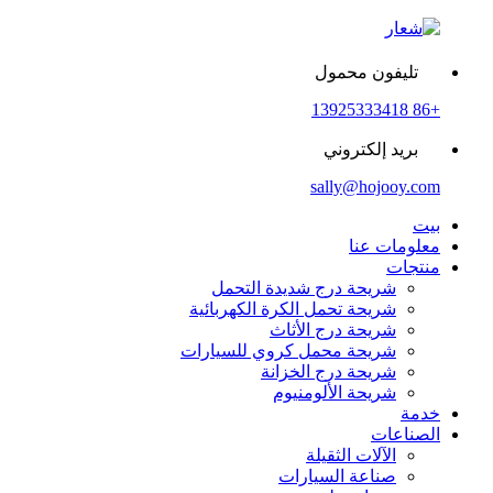
تليفون محمول
+86 13925333418
بريد إلكتروني
sally@hojooy.com
بيت
معلومات عنا
منتجات
شريحة درج شديدة التحمل
شريحة تحمل الكرة الكهربائية
شريحة درج الأثاث
شريحة محمل كروي للسيارات
شريحة درج الخزانة
شريحة الألومنيوم
خدمة
الصناعات
الآلات الثقيلة
صناعة السيارات