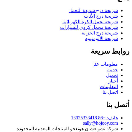
شريحة درج شديدة التحمل
شريحة درج الأثاث
شريحة تحمل الكرة الكهربائية
شريحة محمل كروي للسيارات
شريحة درج الخزانة
شريحة الألومنيوم
روابط سريعة
معلومات عنا
خدمة
تحميل
أخبار
التعليمات
اتصل بنا
أتصل بنا
هاتف: +86 13925333418
sally@hojooy.com
شركة تشونغشان هونغجو للمنتجات المعدنية المحدودة