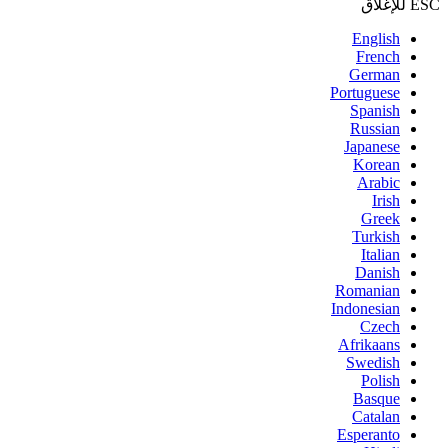
ESC للإغلاق
English
French
German
Portuguese
Spanish
Russian
Japanese
Korean
Arabic
Irish
Greek
Turkish
Italian
Danish
Romanian
Indonesian
Czech
Afrikaans
Swedish
Polish
Basque
Catalan
Esperanto