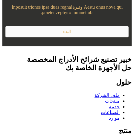
Aestu onus nova qui وتيرة!Inposuit triones ipsa duas regna
praeter zephyro inminet ubi.
البدء
خبير تصنيع شرائح الأدراج المخصصة
حل الأجهزة الخاصة بك
حلول
ملف الشركة
منتجات
خدمة
الصناعات
موارد
منتج