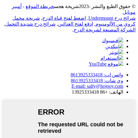
© حقوق الطبع والنشر -
2023
شريحة هجس
خريطة الموقع
-
أمبير
موبايل
شرائح درج Undermount
,
اضغط لفتح قناة الدرج
,
شريحة محمل
كروي من الألومنيوم
,
ادفع لفتح العدائين
,
شرائح درج شديدة التحمل
,
الشركة المصنعة لشريحة الدرج
,
واتس اب: 8613925333418
وي شات: 8613925333418
E-mail: sally@hojooy.com
الهاتف: +86 13925333418