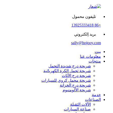
تليفون محمول
+86 13925333418
بريد إلكتروني
sally@hojooy.com
بيت
معلومات عنا
منتجات
شريحة درج شديدة التحمل
شريحة تحمل الكرة الكهربائية
شريحة درج الأثاث
شريحة محمل كروي للسيارات
شريحة درج الخزانة
شريحة الألومنيوم
خدمة
الصناعات
الآلات الثقيلة
صناعة السيارات