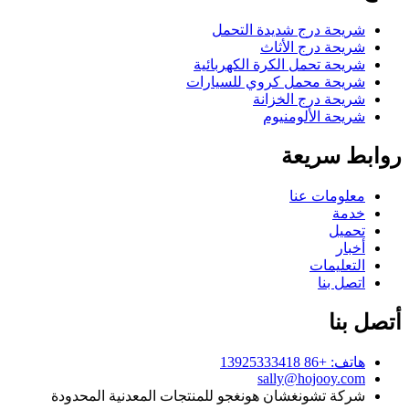
شريحة درج شديدة التحمل
شريحة درج الأثاث
شريحة تحمل الكرة الكهربائية
شريحة محمل كروي للسيارات
شريحة درج الخزانة
شريحة الألومنيوم
روابط سريعة
معلومات عنا
خدمة
تحميل
أخبار
التعليمات
اتصل بنا
أتصل بنا
هاتف: +86 13925333418
sally@hojooy.com
شركة تشونغشان هونغجو للمنتجات المعدنية المحدودة