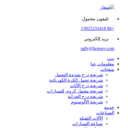
تليفون محمول
+86 13925333418
بريد إلكتروني
sally@hojooy.com
بيت
معلومات عنا
منتجات
شريحة درج شديدة التحمل
شريحة تحمل الكرة الكهربائية
شريحة درج الأثاث
شريحة محمل كروي للسيارات
شريحة درج الخزانة
شريحة الألومنيوم
خدمة
الصناعات
الآلات الثقيلة
صناعة السيارات