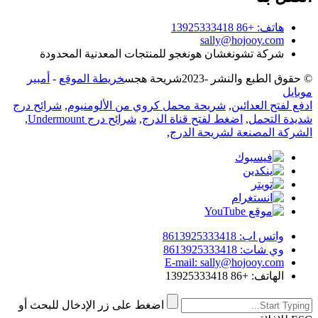
هاتف: +86 13925333418
sally@hojooy.com
شركة تشونغشان هونغجو للمنتجات المعدنية المحدودة
© حقوق الطبع والنشر -
2023
شريحة هجس
خريطة الموقع
-
أمبير
موبايل
ادفع لفتح العدائين
,
شريحة محمل كروي من الألومنيوم
,
شرائح درج
شديدة التحمل
,
اضغط لفتح قناة الدرج
,
شرائح درج Undermount
,
الشركة المصنعة لشريحة الدرج
,
واتس اب: 8613925333418
وي شات: 8613925333418
E-mail: sally@hojooy.com
الهاتف: +86 13925333418
اضغط على زر الإدخال للبحث أو