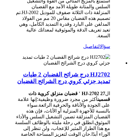
استمتع بالمزيج المثالي من القوة والتشغيل
السلس والمتانة طويلة الأمد مع القضبان
المنزلقة ذات الثلاثة صفوف للموديل HJ-2002.تم
تصميم هذه القضبان مقاس 20 مم من الفولاذ
المدلفن على البارد وقدرة التمديد الكامل، وهي
تعيد تعريف الدقة والموثوقية لمعداتك عالية
السعة.
سؤال
التفاصيل
HJ2702 درج شرائح القضبان 2 طيات
تمديد جزئي كروي درج الشرائح القضبان
ال
HJ-2702 27 ′ قضبان منزلق كروية ذات
قسمين
أكثر من مجرد ضرورة وظيفية؛إنها علامة
على الجودة والأناقة والحرفية الرائعة.سواء
بالنسبة للأجهزة المنزلية أو الأثاث، فإن هذه
القضبان المنزلقة تضمن التشغيل السلس والأداء
الموثوق.انطلق في رحلة مليئة بالوظائف السلسة
مع هذا الطراز المثير للإعجاب، ولن تنظر إلى
الوراء أبدًا.حان الوقت لتعزيز المساحة الخاصة