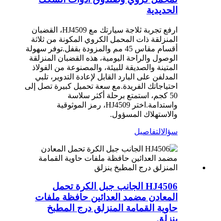
الحديدية
ارفع تجربة ثلاجة سيارتك مع HJ4509، القضبان
المنزلقة ذات المحمل الكروي المكونة من ثلاثة
أقسام مقاس 45 مم والمزودة بقفل.توفر سهولة
الوصول والراحة اليومية، هذه القضبان المنزلقة
المتينة والصديقة للبيئة، والمصنوعة من الفولاذ
المدلفن على البارد القابل لإعادة التدوير، تلبي
احتياجاتك الفريدة.مع سعة تحميل كبيرة تصل إلى
50 كجم، استمتع برحلة أكثر سلاسة
واستدامة.اختر HJ4509، رمز الموثوقية
والاستهلاك المسؤول.
سؤال
التفاصيل
HJ4506 الجانب جبل الكرة تحمل
المعادن مضمد العدائين حافظة ملفات
حاوية القمامة المنزلق درج المطبخ
ينزلق