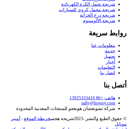
شريحة تحمل الكرة الكهربائية
شريحة محمل كروي للسيارات
شريحة درج الخزانة
شريحة الألومنيوم
روابط سريعة
معلومات عنا
خدمة
تحميل
أخبار
التعليمات
اتصل بنا
أتصل بنا
هاتف: +86 13925333418
sally@hojooy.com
شركة تشونغشان هونغجو للمنتجات المعدنية المحدودة
© حقوق الطبع والنشر -
2023
شريحة هجس
خريطة الموقع
-
أمبير
موبايل