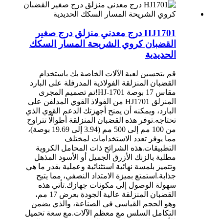
HJ1701 درج معدني منزلق درج صغير
القضبان كروي الشريحة المسار السكك
الحديدية
قم بتحسين لعبة الآلات الخاصة بك باستخدام
القضبان المنزلقة الفولاذية المدرفلة على البارد
مقاس 17 بوصة HJ-1701!تم تصميم المجرى
المنزلق HJ1701 من الفولاذ القوي المدلفن على
البارد، ويمكنه أن يمنح أجهزتك الدعم القوي الذي
تحتاجه.توفر هذه القضبان المنزلقة أطوالًا تتراوح
من 100 مم إلى 500 مم (3.94 إلى 19.69 بوصة)،
مما يوفر تعدد الاستخدامات لمختلف
التطبيقات.هذه الشرائح ذات المحامل الكروية
مطلية بالزنك الأزرق الجميل أو الأسود المذهل
وتتميز بلمسة نهائية استثنائية وعملية بقدر ما هي
جذابة.استمتع بميزة الامتداد النصفي، مما يتيح
سهولة الوصول إلى مكونات جهازك.تأتي هذه
القضبان المنزلقة عالية الجودة بعرض 17 مم،
وهو الحجم القياسي في الصناعة، والذي يضمن
التكامل السلس مع معظم الآلات.مع سعة تحميل