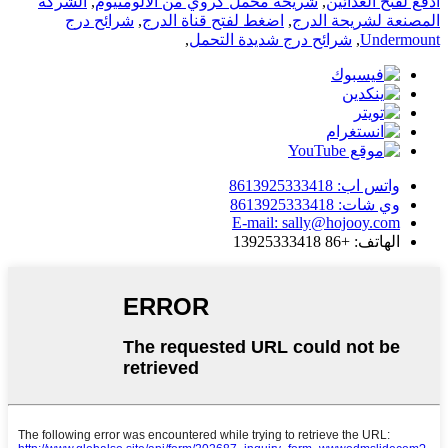
ادفع لفتح العدائين
,
شريحة محمل كروي من الألومنيوم
,
الشركة
المصنعة لشريحة الدرج
,
اضغط لفتح قناة الدرج
,
شرائح درج
Undermount
,
شرائح درج شديدة التحمل
,
واتس اب: 8613925333418
وي شات: 8613925333418
E-mail: sally@hojooy.com
الهاتف: +86 13925333418