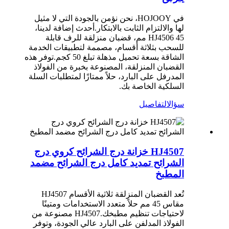
في HOJOOY، نحن نؤمن بالجودة التي لا مثيل
لها والالتزام الثابت بالابتكار.أحدث إضافة لدينا،
HJ4506 45 مم، قضبان منزلقة للرف قابلة
للسحب بثلاثة أقسام، مصممة لتطبيقات الخدمة
الشاقة بسعة تحميل مذهلة تبلغ 50 كجم.توفر هذه
القضبان المنزلقة، المصنوعة بخبرة من الفولاذ
المدرفل على البارد، حلاً ممتازًا لمتطلبات السلة
السلكية الخاصة بك.
سؤال
التفاصيل
HJ4507 خزانة درج الشرائح كروي درج
الشرائح تمديد كامل درج الشرائح مضمد
المطبخ
تُعد القضبان المنزلقة ثلاثية الأقسام HJ4507
مقاس 45 مم حلاً متعدد الاستخدامات ومتينًا
لاحتياجات تنظيم مطبخك.HJ4507 مصنوعة من
الفولاذ المدلفن على البارد عالي الجودة، وتوفر