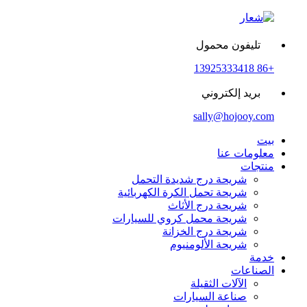
تليفون محمول
+86 13925333418
بريد إلكتروني
sally@hojooy.com
بيت
معلومات عنا
منتجات
شريحة درج شديدة التحمل
شريحة تحمل الكرة الكهربائية
شريحة درج الأثاث
شريحة محمل كروي للسيارات
شريحة درج الخزانة
شريحة الألومنيوم
خدمة
الصناعات
الآلات الثقيلة
صناعة السيارات